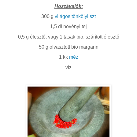
Hozzávalók:
300 g
világos tönkölyliszt
1,5 dl növényi tej
0,5 g élesztő, vagy 1 tasak bio, szárított élesztő
50 g olvasztott bio margarin
1 kk
méz
víz