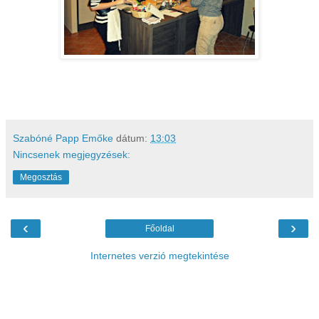
Szabóné Papp Emőke
dátum:
13:03
Nincsenek megjegyzések:
Megosztás
‹
›
Főoldal
Internetes verzió megtekintése