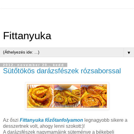
Fittanyuka
▼
2012. november 20., kedd
Sütőtökös darázsfészek rózsaborssal
Az őszi
Fittanyuka főzőtanfolyamon
legnagyobb sikere a
desszertnek volt, ahogy lenni szokott:)!
A darázsfészek nagymamáink süteménye a békebeli