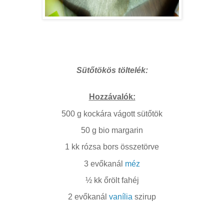
Sütőtökös töltelék:
Hozzávalók:
500 g kockára vágott sütőtök
50 g bio margarin
1 kk rózsa bors összetörve
3 evőkanál
méz
½ kk őrölt fahéj
2 evőkanál
vanília
szirup