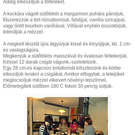
Addig elkészítjük a tölteléket.
A kockára vágott sütőtököt a margarinon puhára pároljuk,
fűszerezzük a tört rózsaborssal, fahéjjal, vanília sziruppal,
vagy őrölt bourbon vaníliával. Villával enyhén összetörjük,
édesítjük a mézzel.
A megkelt tésztát újra átgyúrjuk kissé és kinyújtjuk, kb. 1 cm-
es vastagságúra.
Megkenjük a sütőtökös masszával és óvatosan feltekerjük.
Késsel 12 darab csigát vágunk,-szeletelünk.
Egy 26 cm-es kapcsos tortaformát kilisztezünk és körbe
elkezdjük lerakni a csigákat. Amikor elfogytak, a tetejüket
meglocsoljuk mézzel elkevert növényi tejszínnel.
Előmelegített sütőben 180 C fokon 30 percig sütjük.