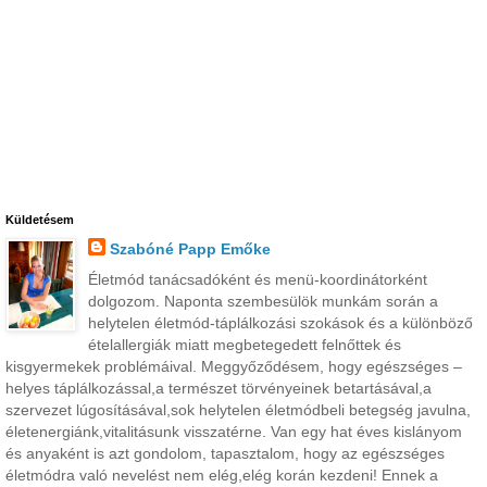
Küldetésem
Szabóné Papp Emőke
Életmód tanácsadóként és menü-koordinátorként
dolgozom. Naponta szembesülök munkám során a
helytelen életmód-táplálkozási szokások és a különböző
ételallergiák miatt megbetegedett felnőttek és
kisgyermekek problémáival. Meggyőződésem, hogy egészséges –
helyes táplálkozással,a természet törvényeinek betartásával,a
szervezet lúgosításával,sok helytelen életmódbeli betegség javulna,
életenergiánk,vitalitásunk visszatérne. Van egy hat éves kislányom
és anyaként is azt gondolom, tapasztalom, hogy az egészséges
életmódra való nevelést nem elég,elég korán kezdeni! Ennek a