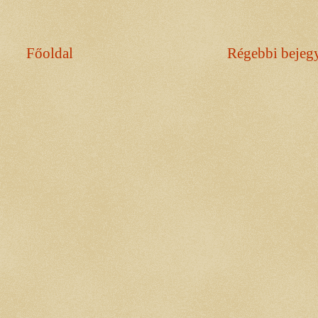
Főoldal
Régebbi bejeg