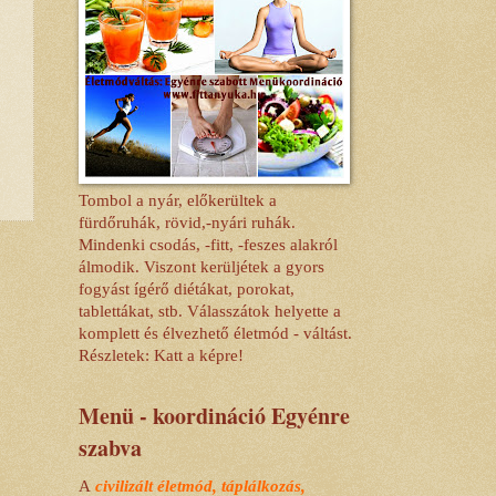
Tombol a nyár, előkerültek a
fürdőruhák, rövid,-nyári ruhák.
Mindenki csodás, -fitt, -feszes alakról
álmodik. Viszont kerüljétek a gyors
fogyást ígérő diétákat, porokat,
tablettákat, stb. Válasszátok helyette a
komplett és élvezhető életmód - váltást.
Részletek: Katt a képre!
Menü - koordináció Egyénre
szabva
A
civilizált életmód, táplálkozás,