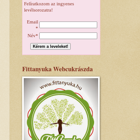
Felíratkozom az ingyenes
levélsorozatra!
Email
*
Név*
Fittanyuka Webcukrászda