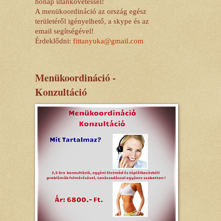
hónap utánkövetéssel!
A menükoordináció az ország egész
területéről igényelhető, a skype és az
email segítségével!
Érdeklődni:
fittanyuka@gmail.com
Menükoordináció -
Konzultáció