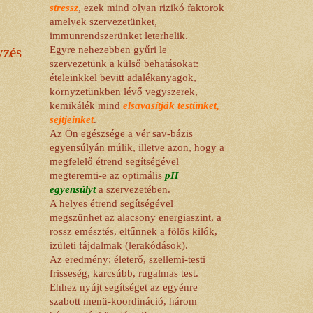
stressz
, ezek mind olyan rizikó faktorok
amelyek szervezetünket,
immunrendszerünket leterhelik.
Egyre nehezebben gyűri le
yzés
szervezetünk a külső behatásokat:
ételeinkkel bevitt adalékanyagok,
környzetünkben lévő vegyszerek,
kemikálék mind
elsavasítják testünket,
sejtjeinket
.
Az Ön egészsége a vér sav-bázis
egyensúlyán múlik, illetve azon, hogy a
megfelelő étrend segítségével
megteremti-e az optimális
pH
egyensúlyt
a szervezetében.
A helyes étrend segítségével
megszünhet az alacsony energiaszint, a
rossz emésztés, eltűnnek a fölös kilók,
izületi fájdalmak (lerakódások).
Az eredmény: életerő, szellemi-testi
frisseség, karcsúbb, rugalmas test.
Ehhez nyújt segítséget az egyénre
szabott menü-koordináció, három