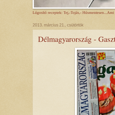
Lúgosító receptek: Tej,-Tojás,- Húsmentesen...Ami
2013. március 21., csütörtök
Délmagyarország - Gasz