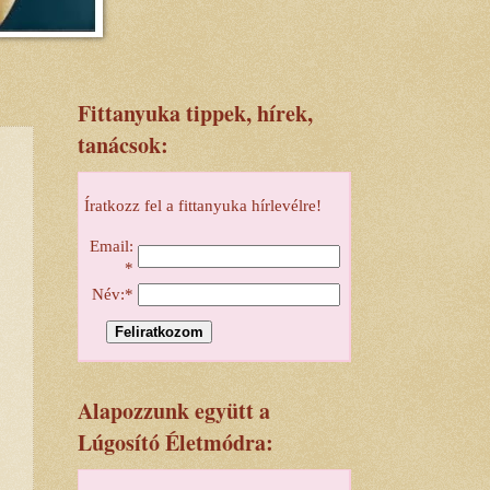
Fittanyuka tippek, hírek,
tanácsok:
Íratkozz fel a fittanyuka hírlevélre!
Email:
*
Név:*
Alapozzunk együtt a
Lúgosító Életmódra: